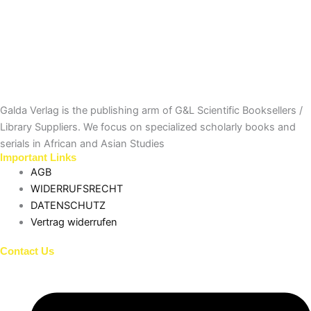
Galda Verlag is the publishing arm of G&L Scientific Booksellers /
Library Suppliers. We focus on specialized scholarly books and
serials in African and Asian Studies
Important Links
AGB
WIDERRUFSRECHT
DATENSCHUTZ
Vertrag widerrufen
Contact Us