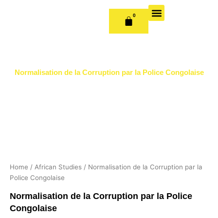
Skip
to
0
CART
content
OUR BOOKS
BOOK SERIES & JOURNALS
CONTACT US
PUBLISH WITH US
Normalisation de la Corruption par la Police Congolaise
Home
/
African Studies
/ Normalisation de la Corruption par la
Police Congolaise
Normalisation de la Corruption par la Police
Congolaise