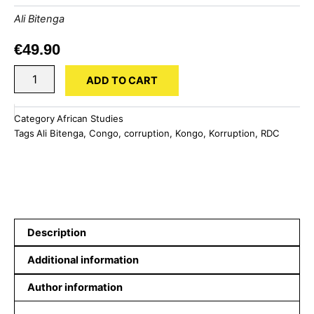
Ali Bitenga
€
49.90
Normalisation
ADD TO CART
de
la
Corruption
Category
African Studies
par
Tags
Ali Bitenga
,
Congo
,
corruption
,
Kongo
,
Korruption
,
RDC
la
Police
Congolaise
quantity
Description
Additional information
Author information