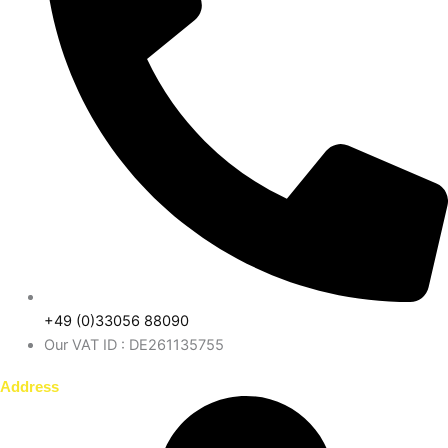
+49 (0)33056 88090
Our VAT ID : DE261135755
Address