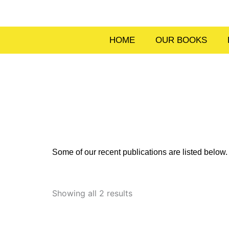
Skip
to
content
HOME
OUR BOOKS
Some of our recent publications are listed belo
Sorted
by
Showing all 2 results
latest