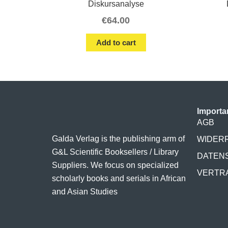
Diskursanalyse
€
64.00
Add to cart
Importa
AGB
Galda Verlag is the publishing arm of
WIDER
G&L Scientific Booksellers / Library
DATEN
Suppliers. We focus on specialized
VERTR
scholarly books and serials in African
and Asian Studies