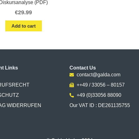
Diskursanalyse (PDF)
€
29.99
Add to cart
nt Links
Contact Us
contact@galda.com
RUFSRECHT
++49 / 33056 – 80157
SCHUTZ
+49 (0)33056 88090
AG WIDERRUFEN
Our VAT ID : DE261135755