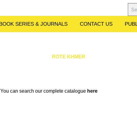
Sear
BOOK SERIES & JOURNALS
CONTACT US
PUBL
ROTE KHMER
w. You can search our complete catalogue
here