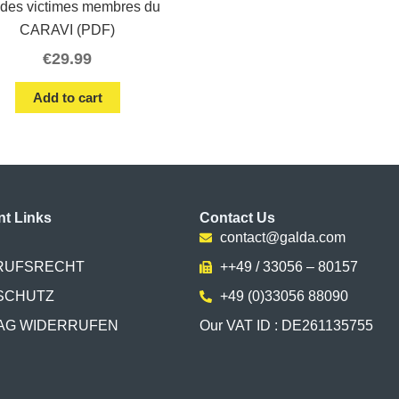
 des victimes membres du
CARAVI (PDF)
€
29.99
Add to cart
nt Links
Contact Us
contact@galda.com
RUFSRECHT
++49 / 33056 – 80157
SCHUTZ
+49 (0)33056 88090
AG WIDERRUFEN
Our VAT ID : DE261135755