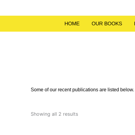
Skip
to
content
HOME
OUR BOOKS
Some of our recent publications are listed belo
Sorted
by
Showing all 2 results
latest