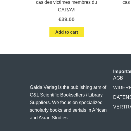
cas des victimes membres du
cas
CARAVI
€
39.00
Add to cart
Importa
AGB
Galda Verlag is the publishing arm of
WIDER
G&L Scientific Booksellers / Library
DATEN
Suppliers. We focus on specialized
VERTR
scholarly books and serials in African
and Asian Studies