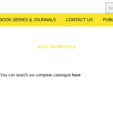
Sear
BOOK SERIES & JOURNALS
CONTACT US
PUBL
MARC MANIRAKIZA
w. You can search our complete catalogue
here