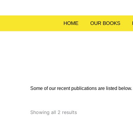
Skip
to
content
HOME
OUR BOOKS
Some of our recent publications are listed belo
Sorted
by
Showing all 2 results
latest