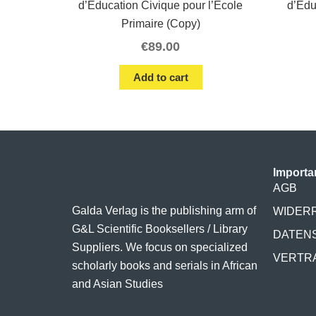
d’Éducation Civique pour l’École
d’Édu
Primaire (Copy)
€
89.00
Add to cart
Importa
AGB
Galda Verlag is the publishing arm of
WIDER
G&L Scientific Booksellers / Library
DATEN
Suppliers. We focus on specialized
VERTR
scholarly books and serials in African
and Asian Studies