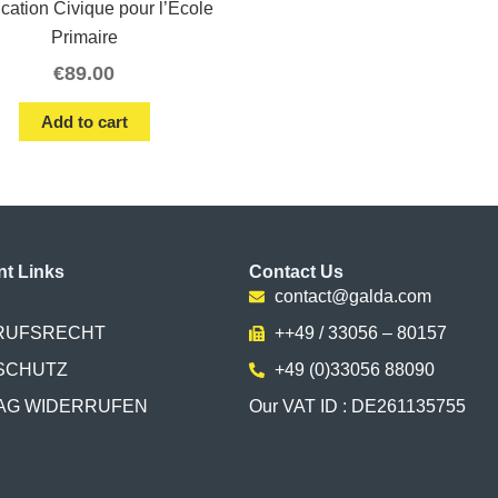
cation Civique pour l’École
Primaire
€
89.00
Add to cart
nt Links
Contact Us
contact@galda.com
RUFSRECHT
++49 / 33056 – 80157
SCHUTZ
+49 (0)33056 88090
AG WIDERRUFEN
Our VAT ID : DE261135755