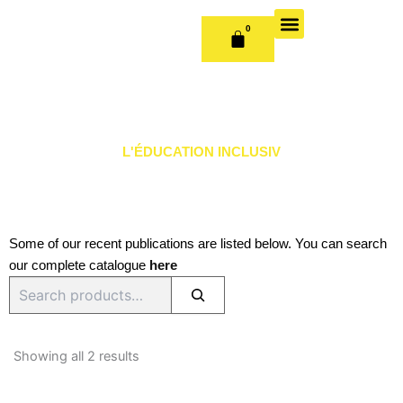
Skip
to
0
CART
content
OUR BOOKS
BOOK SERIES & JOURNALS
CONTACT US
PUBLISH WITH US
L'ÉDUCATION INCLUSIV
Some of our recent publications are listed below. You can search
our complete catalogue
here
Search
Sorted
by
Showing all 2 results
latest