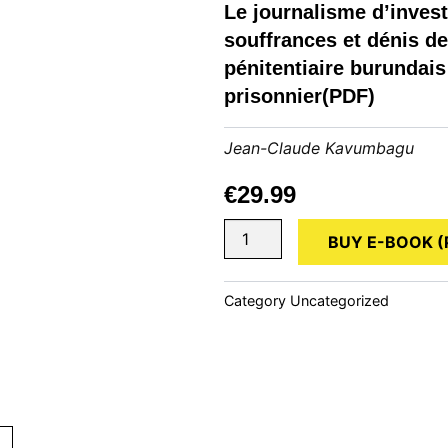
Le journalisme d’invest
souffrances et dénis d
pénitentiaire burundais 
prisonnier(PDF)
Jean-Claude Kavumbagu
€
29.99
Le
BUY E-BOOK (
journalisme
d'investigation
à
Category
Uncategorized
la
découverte
des
souffrances
et
dénis
des
droits