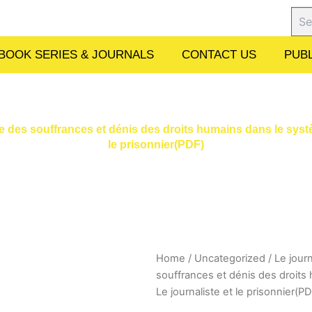
Sear
BOOK SERIES & JOURNALS
CONTACT US
PUBL
e des souffrances et dénis des droits humains dans le systè
le prisonnier(PDF)
Home
/
Uncategorized
/ Le jour
souffrances et dénis des droits
Le journaliste et le prisonnier(P