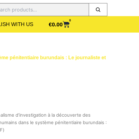
ch
0
CART
€
0.00
ISH WITH US
me pénitentiaire burundais : Le journaliste et
nalisme d’investigation à la découverte des
 humains dans le système pénitentiaire burundais :
DF)