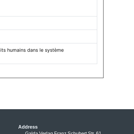
oits humains dans le système
Address
Galda Verlag Franz Schubert Str. 61