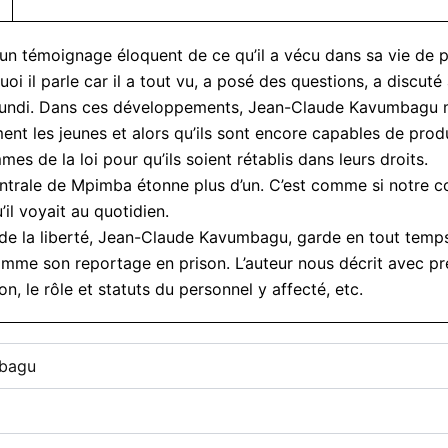
humains
dans
témoignage éloquent de ce qu’il a vécu dans sa vie de pris
le
système
 quoi il parle car il a tout vu, a posé des questions, a disc
pénitentiaire
Burundi. Dans ces développements, Jean-Claude Kavumbagu mo
burundais
ent les jeunes et alors qu’ils sont encore capables de produ
:
s de la loi pour qu’ils soient rétablis dans leurs droits.
Le
journaliste
centrale de Mpimba étonne plus d’un. C’est comme si notre co
et
il voyait au quotidien.
le
 de la liberté, Jean-Claude Kavumbagu, garde en tout temps e
prisonnier(PDF)
quantity
mme son reportage en prison. L’auteur nous décrit avec pré
n, le rôle et statuts du personnel y affecté, etc.
mbagu