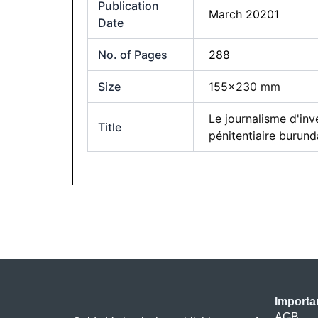
Publication
March 20201
Date
No. of Pages
288
Size
155×230 mm
Le journalisme d'in
Title
pénitentiaire burunda
Importa
AGB