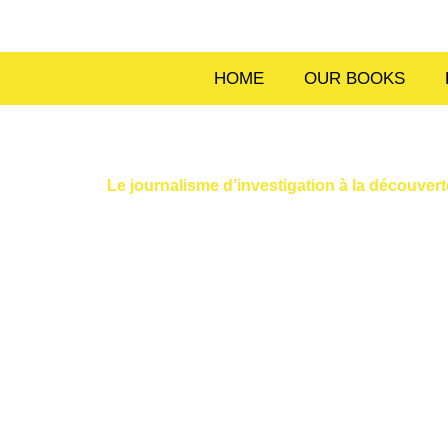
Skip
to
content
HOME
OUR BOOKS
Le journalisme d’investigation à la découvert